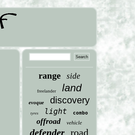
range
side
land
freelander
discovery
evoque
light
combo
tyres
offroad
vehicle
defender
road