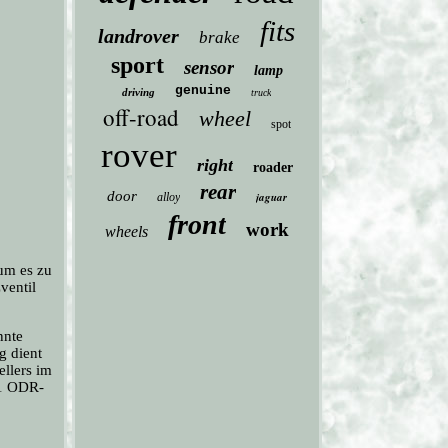
fits
landrover
brake
sport
sensor
lamp
genuine
driving
truck
off-road
wheel
spot
rover
right
roader
rear
door
jaguar
alloy
front
work
wheels
um es zu
ventil
nnte
g dient
llers im
 1 ODR-