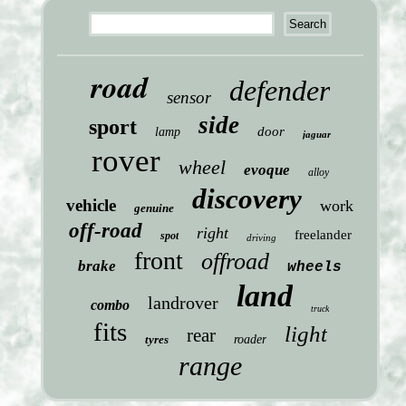
road
defender
sensor
side
sport
door
lamp
jaguar
rover
wheel
evoque
alloy
discovery
vehicle
work
genuine
off-road
right
freelander
spot
driving
front
offroad
brake
wheels
land
landrover
combo
truck
fits
light
rear
tyres
roader
range