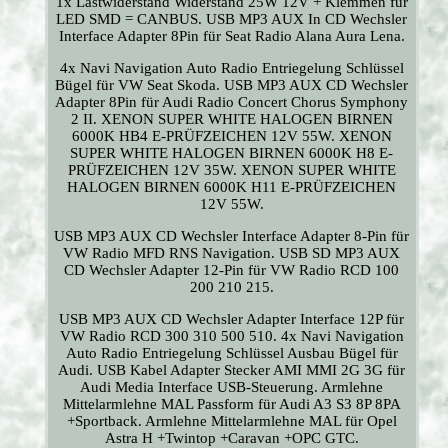
1x Lastwiderstand Widerstand 25W 12V + Klemmen für
LED SMD = CANBUS. USB MP3 AUX In CD Wechsler
Interface Adapter 8Pin für Seat Radio Alana Aura Lena.
4x Navi Navigation Auto Radio Entriegelung Schlüssel
Bügel für VW Seat Skoda. USB MP3 AUX CD Wechsler
Adapter 8Pin für Audi Radio Concert Chorus Symphony
2 II. XENON SUPER WHITE HALOGEN BIRNEN
6000K HB4 E-PRÜFZEICHEN 12V 55W. XENON
SUPER WHITE HALOGEN BIRNEN 6000K H8 E-
PRÜFZEICHEN 12V 35W. XENON SUPER WHITE
HALOGEN BIRNEN 6000K H11 E-PRÜFZEICHEN
12V 55W.
USB MP3 AUX CD Wechsler Interface Adapter 8-Pin für
VW Radio MFD RNS Navigation. USB SD MP3 AUX
CD Wechsler Adapter 12-Pin für VW Radio RCD 100
200 210 215.
USB MP3 AUX CD Wechsler Adapter Interface 12P für
VW Radio RCD 300 310 500 510. 4x Navi Navigation
Auto Radio Entriegelung Schlüssel Ausbau Bügel für
Audi. USB Kabel Adapter Stecker AMI MMI 2G 3G für
Audi Media Interface USB-Steuerung. Armlehne
Mittelarmlehne MAL Passform für Audi A3 S3 8P 8PA
+Sportback. Armlehne Mittelarmlehne MAL für Opel
Astra H +Twintop +Caravan +OPC GTC.