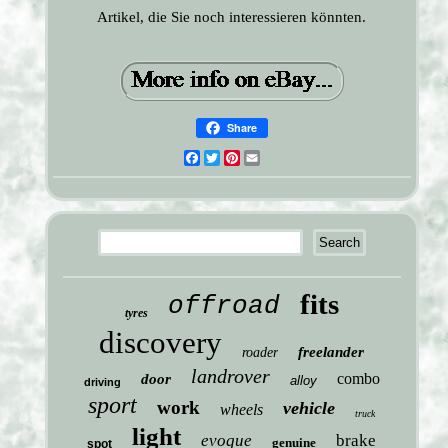
Artikel, die Sie noch interessieren könnten.
Share
Facebook
Twitter
Pinterest
Email
fits
offroad
tyres
discovery
freelander
roader
landrover
combo
door
alloy
driving
sport
work
vehicle
wheels
truck
light
evoque
brake
genuine
spot