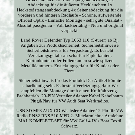
Abdeckung für die äußeren Heckleuchten 1x
Heckstoßstangenabdeckung 4x Seitenabdeckung für die
vorderen und hinteren Radläufe - Schöne, aufwertende
Offroad Optik - Einfache Montage - sehr gute Qualität -
Absolut passgenau - Voll lackierfähig - Neu und original
verpackt.
Land Rover Defender Typ L663 110 (5-türer) ab Bj.
Angaben zur Produktsicherheit: Sicherheitshinweise
Sicherheitshinweis für Verpackung: Es besteht
Verletzungsgefahr an scharfen Papierkanten,
Kartonkanten oder Folienkanten sowie spitzen
Metallklammern. Erstickungsgefahr für Kinder oder
Tiere.
Sicherheitshinweis für das Produkt: Der Artikel könnte
scharfkantig sein. Es besteht Verletzungsgefahr Wir
empfehlen die Montage durch einen Kraftfahrzeug-
Fachbetrieb. 20-PIN Verteiler Adapter Kabel Kabelbaum
Plug&Play für VW Audi Seat Werkradios.
USB SD MP3 AUX CD Wechsler Adapter 12-Pin für VW
Radio RNS2 RNS 510 MFD 2. Mittelarmlehne Armlehne
MAL KOMPLETT-SET für VW Golf 4 IV / Bora Textil
Schwarz.