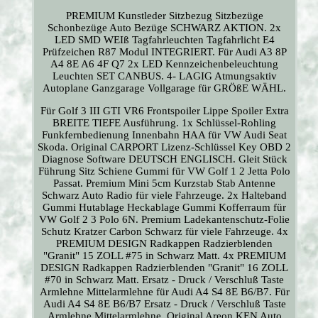
PREMIUM Kunstleder Sitzbezug Sitzbezüge
Schonbezüge Auto Bezüge SCHWARZ AKTION. 2x
LED SMD WEIß Tagfahrleuchten Tagfahrlicht E4
Prüfzeichen R87 Modul INTEGRIERT. Für Audi A3 8P
A4 8E A6 4F Q7 2x LED Kennzeichenbeleuchtung
Leuchten SET CANBUS. 4- LAGIG Atmungsaktiv
Autoplane Ganzgarage Vollgarage für GRÖßE WÄHL.
Für Golf 3 III GTI VR6 Frontspoiler Lippe Spoiler Extra
BREITE TIEFE Ausführung. 1x Schlüssel-Rohling
Funkfernbedienung Innenbahn HAA für VW Audi Seat
Skoda. Original CARPORT Lizenz-Schlüssel Key OBD 2
Diagnose Software DEUTSCH ENGLISCH. Gleit Stück
Führung Sitz Schiene Gummi für VW Golf 1 2 Jetta Polo
Passat. Premium Mini 5cm Kurzstab Stab Antenne
Schwarz Auto Radio für viele Fahrzeuge. 2x Halteband
Gummi Hutablage Heckablage Gummi Kofferraum für
VW Golf 2 3 Polo 6N. Premium Ladekantenschutz-Folie
Schutz Kratzer Carbon Schwarz für viele Fahrzeuge. 4x
PREMIUM DESIGN Radkappen Radzierblenden
"Granit" 15 ZOLL #75 in Schwarz Matt. 4x PREMIUM
DESIGN Radkappen Radzierblenden "Granit" 16 ZOLL
#70 in Schwarz Matt. Ersatz - Druck / Verschluß Taste
Armlehne Mittelarmlehne für Audi A4 S4 8E B6/B7. Für
Audi A4 S4 8E B6/B7 Ersatz - Druck / Verschluß Taste
Armlehne Mittelarmlehne. Original Areon KEN Auto