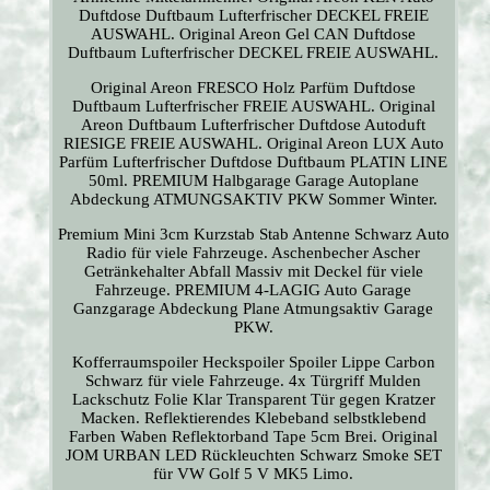
Duftdose Duftbaum Lufterfrischer DECKEL FREIE
AUSWAHL. Original Areon Gel CAN Duftdose
Duftbaum Lufterfrischer DECKEL FREIE AUSWAHL.
Original Areon FRESCO Holz Parfüm Duftdose
Duftbaum Lufterfrischer FREIE AUSWAHL. Original
Areon Duftbaum Lufterfrischer Duftdose Autoduft
RIESIGE FREIE AUSWAHL. Original Areon LUX Auto
Parfüm Lufterfrischer Duftdose Duftbaum PLATIN LINE
50ml. PREMIUM Halbgarage Garage Autoplane
Abdeckung ATMUNGSAKTIV PKW Sommer Winter.
Premium Mini 3cm Kurzstab Stab Antenne Schwarz Auto
Radio für viele Fahrzeuge. Aschenbecher Ascher
Getränkehalter Abfall Massiv mit Deckel für viele
Fahrzeuge. PREMIUM 4-LAGIG Auto Garage
Ganzgarage Abdeckung Plane Atmungsaktiv Garage
PKW.
Kofferraumspoiler Heckspoiler Spoiler Lippe Carbon
Schwarz für viele Fahrzeuge. 4x Türgriff Mulden
Lackschutz Folie Klar Transparent Tür gegen Kratzer
Macken. Reflektierendes Klebeband selbstklebend
Farben Waben Reflektorband Tape 5cm Brei. Original
JOM URBAN LED Rückleuchten Schwarz Smoke SET
für VW Golf 5 V MK5 Limo.