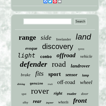
Facebook
Twitter
Pinterest
Email
land
range
side
freelander
discovery
evoque
tyres
offroad
light
vehicle
combo
defender
road
landrover
fits
sport
sensor
brake
lamp
off-road
wheel
genuine
driving
truck
rover
right
door
roader
spot
front
rear
wheels
jaguar
alloy