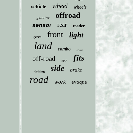
wheel
vehicle
wheels
offroad
genuine
rear
sensor
roader
front
light
tyres
land
combo
truck
fits
off-road
spot
side
brake
driving
road
work
evoque