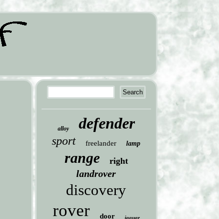
defender
alloy
sport
freelander
lamp
range
right
landrover
discovery
rover
door
jaguar