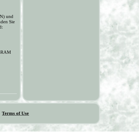
IN) und
nden Sie
d:
OSRAM
Terms of Use