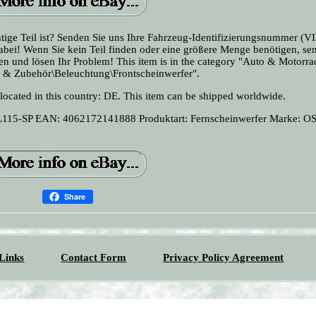
richtige Teil ist? Senden Sie uns Ihre Fahrzeug-Identifizierungsnummer (V
dabei! Wenn Sie kein Teil finden oder eine größere Menge benötigen, se
nen und lösen Ihr Problem! This item is in the category "Auto & Motorra
le & Zubehör\Beleuchtung\Frontscheinwerfer".
 located in this country: DE. This item can be shipped worldwide.
L115-SP
EAN: 4062172141888
Produktart: Fernscheinwerfer
Marke: 
Share
Links
Contact Form
Privacy Policy Agreement