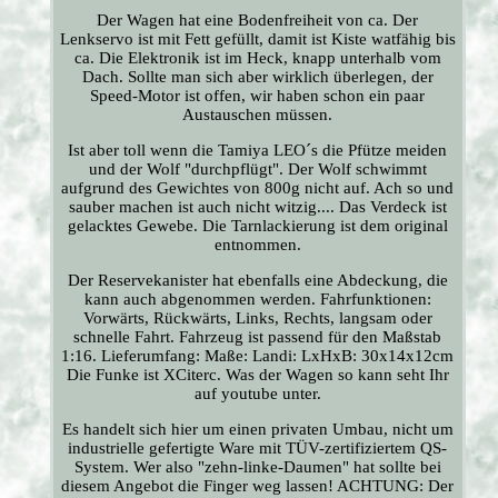
Der Wagen hat eine Bodenfreiheit von ca. Der
Lenkservo ist mit Fett gefüllt, damit ist Kiste watfähig bis
ca. Die Elektronik ist im Heck, knapp unterhalb vom
Dach. Sollte man sich aber wirklich überlegen, der
Speed-Motor ist offen, wir haben schon ein paar
Austauschen müssen.
Ist aber toll wenn die Tamiya LEO´s die Pfütze meiden
und der Wolf "durchpflügt". Der Wolf schwimmt
aufgrund des Gewichtes von 800g nicht auf. Ach so und
sauber machen ist auch nicht witzig.... Das Verdeck ist
gelacktes Gewebe. Die Tarnlackierung ist dem original
entnommen.
Der Reservekanister hat ebenfalls eine Abdeckung, die
kann auch abgenommen werden. Fahrfunktionen:
Vorwärts, Rückwärts, Links, Rechts, langsam oder
schnelle Fahrt. Fahrzeug ist passend für den Maßstab
1:16. Lieferumfang: Maße: Landi: LxHxB: 30x14x12cm
Die Funke ist XCiterc. Was der Wagen so kann seht Ihr
auf youtube unter.
Es handelt sich hier um einen privaten Umbau, nicht um
industrielle gefertigte Ware mit TÜV-zertifiziertem QS-
System. Wer also "zehn-linke-Daumen" hat sollte bei
diesem Angebot die Finger weg lassen! ACHTUNG: Der