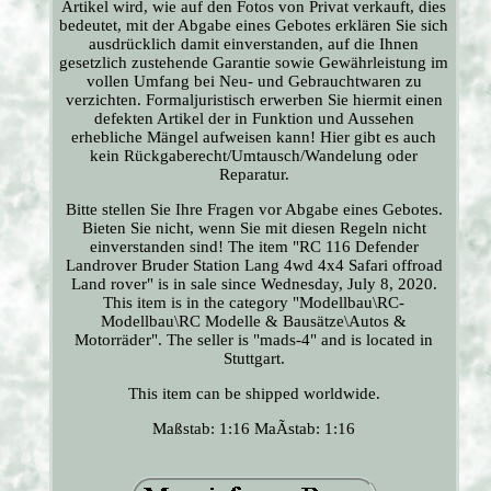
Artikel wird, wie auf den Fotos von Privat verkauft, dies
bedeutet, mit der Abgabe eines Gebotes erklären Sie sich
ausdrücklich damit einverstanden, auf die Ihnen
gesetzlich zustehende Garantie sowie Gewährleistung im
vollen Umfang bei Neu- und Gebrauchtwaren zu
verzichten. Formaljuristisch erwerben Sie hiermit einen
defekten Artikel der in Funktion und Aussehen
erhebliche Mängel aufweisen kann! Hier gibt es auch
kein Rückgaberecht/Umtausch/Wandelung oder
Reparatur.
Bitte stellen Sie Ihre Fragen vor Abgabe eines Gebotes.
Bieten Sie nicht, wenn Sie mit diesen Regeln nicht
einverstanden sind! The item "RC 116 Defender
Landrover Bruder Station Lang 4wd 4x4 Safari offroad
Land rover" is in sale since Wednesday, July 8, 2020.
This item is in the category "Modellbau\RC-
Modellbau\RC Modelle & Bausätze\Autos &
Motorräder". The seller is "mads-4" and is located in
Stuttgart.
This item can be shipped worldwide.
Maßstab: 1:16
MaÃstab: 1:16