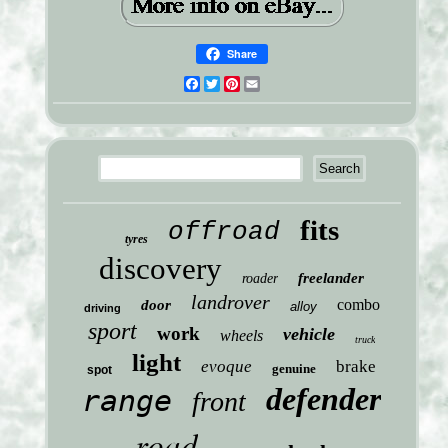
Share
Facebook
Twitter
Pinterest
Email
fits
offroad
tyres
discovery
freelander
roader
landrover
combo
door
alloy
driving
sport
work
vehicle
wheels
truck
light
evoque
brake
genuine
spot
defender
range
front
road