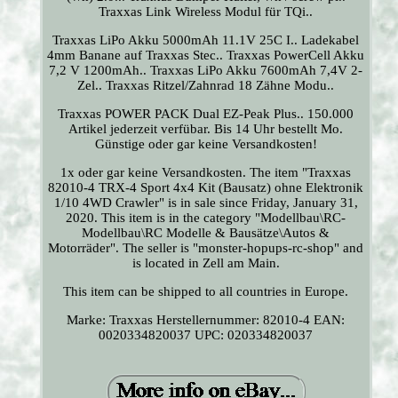
Traxxas Link Wireless Modul für TQi..
Traxxas LiPo Akku 5000mAh 11.1V 25C I.. Ladekabel
4mm Banane auf Traxxas Stec.. Traxxas PowerCell Akku
7,2 V 1200mAh.. Traxxas LiPo Akku 7600mAh 7,4V 2-
Zel.. Traxxas Ritzel/Zahnrad 18 Zähne Modu..
Traxxas POWER PACK Dual EZ-Peak Plus.. 150.000
Artikel jederzeit verfübar. Bis 14 Uhr bestellt Mo.
Günstige oder gar keine Versandkosten!
1x oder gar keine Versandkosten. The item "Traxxas
82010-4 TRX-4 Sport 4x4 Kit (Bausatz) ohne Elektronik
1/10 4WD Crawler" is in sale since Friday, January 31,
2020. This item is in the category "Modellbau\RC-
Modellbau\RC Modelle & Bausätze\Autos &
Motorräder". The seller is "monster-hopups-rc-shop" and
is located in Zell am Main.
This item can be shipped to all countries in Europe.
Marke: Traxxas
Herstellernummer: 82010-4
EAN:
0020334820037
UPC: 020334820037