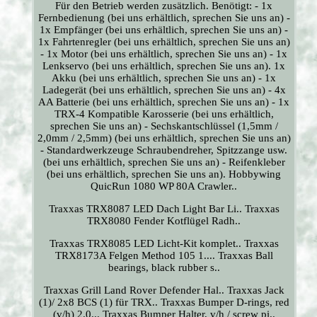
Für den Betrieb werden zusätzlich. Benötigt: - 1x
Fernbedienung (bei uns erhältlich, sprechen Sie uns an) -
1x Empfänger (bei uns erhältlich, sprechen Sie uns an) -
1x Fahrtenregler (bei uns erhältlich, sprechen Sie uns an)
- 1x Motor (bei uns erhältlich, sprechen Sie uns an) - 1x
Lenkservo (bei uns erhältlich, sprechen Sie uns an). 1x
Akku (bei uns erhältlich, sprechen Sie uns an) - 1x
Ladegerät (bei uns erhältlich, sprechen Sie uns an) - 4x
AA Batterie (bei uns erhältlich, sprechen Sie uns an) - 1x
TRX-4 Kompatible Karosserie (bei uns erhältlich,
sprechen Sie uns an) - Sechskantschlüssel (1,5mm /
2,0mm / 2,5mm) (bei uns erhältlich, sprechen Sie uns an)
- Standardwerkzeuge Schraubendreher, Spitzzange usw.
(bei uns erhältlich, sprechen Sie uns an) - Reifenkleber
(bei uns erhältlich, sprechen Sie uns an). Hobbywing
QuicRun 1080 WP 80A Crawler..
Traxxas TRX8087 LED Dach Light Bar Li.. Traxxas
TRX8080 Fender Kotflügel Radh..
Traxxas TRX8085 LED Licht-Kit komplet.. Traxxas
TRX8173A Felgen Method 105 1.... Traxxas Ball
bearings, black rubber s..
Traxxas Grill Land Rover Defender Hal.. Traxxas Jack
(1)/ 2x8 BCS (1) für TRX.. Traxxas Bumper D-rings, red
(v/h) 2.0... Traxxas Bumper Halter, v/h / screw pi..