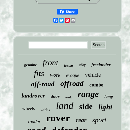
Share
Facebook
Twitter
Pinterest
Email
front
freelander
genuine
alloy
jaguar
fits
vehicle
work
evoque
offroad
off-road
combo
range
landrover
door
lamp
truck
land
side
light
wheels
driving
rover
sport
rear
roader