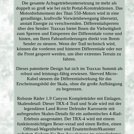
Die gesamte Achsgetriebeuntersetzung ist mehr als
doppelt so groß wie bei nicht Portal-Konstruktionen. Das
Motordrehmoment des Titan 550-Motors wird in eine
geradlinige, kraftvolle Vorwärtsbewegung übersetzt,
anstatt Energie zu verschwenden. Differentialsperren
über den Sender: Traxxas bietet Ihnen die Vielseitigkeit
zum Sperren und Entsperren der Differentiale vorne und
hinten, um Ihren Fahranforderungen direkt von Ihrem
Sender zu steuern. Wenn der Trail technisch wird,
können die vorderen und hinteren Differentiale oder nur
die Front gesperrt werden, um über extremes Terrain zu
fahren.
Dieses patentierte Design hat sich im Traxxas Summit als
robust und leistungs-fähig erwiesen. Sleeved Micro-
Kabel steuern die Differentialwirkung für das
Erscheinungsbild der Skala, ohne die große Aufhängung
zu begrenzen.
Robuste Räder 1.9 Canyon Kompletträder mit Einlagen.
Skalendetail: Dieser TRX-4 Trail und Scale wird mit der
legendären Land Rover Defender Karosserie mit
aufregenden Skalen-Details für ein authentisches 4-Rad-
Erlebnis ausgestattet. Der TRX-4 wird mit einem
funktionstüchtigen Reser-verad und einen Reifen, einen
Offroad-Wagenheber und Ersatztreibstoffkanister