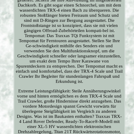
geliefert. Sichern Sie Ihre Aus-rüstung im mitgelieferten
Dachkorb. Es gibt sogar einen Schnorchel, um mit dem
wasserdichten TRX-4 einen Bach zu überqueren. Die
robusten Stoßfänger bieten Freiraum und Schutz und
sind mit D-Ringen zur Bergung ausgestattet. Die
Frontstoßstange ist so konzipiert, dass sie mit vielen
gängigen Offroad-Zubehörteilen kompati-bel ist.
Tempomat: Das Traxxas TQi Funksystem ist mit
Tempomat für Ferntouren ausgestattet. Stellen Sie Ihre
Ge-schwindigkeit mithilfe des Senders ein und
verwenden Sie den Multifunktionsknopf, um die
Geschwindigkeit schneller oder langsamer einzustellen,
um exakt dem Tempo Ihrer Karawane von
Spurentdeckern zu entsprechen. Der Tempomat macht es
einfach und komfortabel, dass der TRX-4 Scale und Trail
Crawler Ihr Begleiter für stundenlangen Fahrspaß und
Erkundung ist.
Extreme Leistungsfähigkeit: Steile Annäherungswinkel
vorne und hinten ermöglichen es dem TRX-4 Scale und
Trail Crawler, große Hindernisse direkt anzugehen. Das
vordere Motordesign spannt Gewicht vorwärts für
überlegene Steigfähigkeit im Vergleich zu anderen
Designs. Was ist im Baukasten enthalten? Traxxas TRX-
4 Land Rover Defender, Ready-To-Race®-Modell mit
einer XL-5 HV wasserdichten elektronischen
Drehzahlregelung, Titan 21T Rückwärtsrotationsmotor,