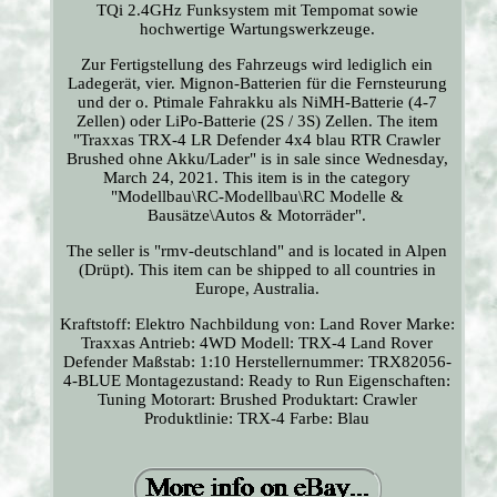
TQi 2.4GHz Funksystem mit Tempomat sowie
hochwertige Wartungswerkzeuge.
Zur Fertigstellung des Fahrzeugs wird lediglich ein
Ladegerät, vier. Mignon-Batterien für die Fernsteurung
und der o. Ptimale Fahrakku als NiMH-Batterie (4-7
Zellen) oder LiPo-Batterie (2S / 3S) Zellen. The item
"Traxxas TRX-4 LR Defender 4x4 blau RTR Crawler
Brushed ohne Akku/Lader" is in sale since Wednesday,
March 24, 2021. This item is in the category
"Modellbau\RC-Modellbau\RC Modelle &
Bausätze\Autos & Motorräder".
The seller is "rmv-deutschland" and is located in Alpen
(Drüpt). This item can be shipped to all countries in
Europe, Australia.
Kraftstoff: Elektro
Nachbildung von: Land Rover
Marke:
Traxxas
Antrieb: 4WD
Modell: TRX-4 Land Rover
Defender
Maßstab: 1:10
Herstellernummer: TRX82056-
4-BLUE
Montagezustand: Ready to Run
Eigenschaften:
Tuning
Motorart: Brushed
Produktart: Crawler
Produktlinie: TRX-4
Farbe: Blau