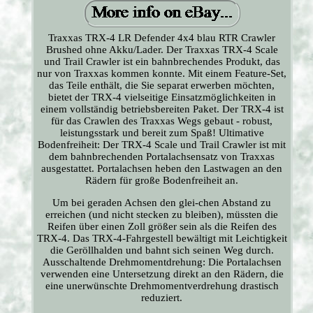
Traxxas TRX-4 LR Defender 4x4 blau RTR Crawler
Brushed ohne Akku/Lader. Der Traxxas TRX-4 Scale
und Trail Crawler ist ein bahnbrechendes Produkt, das
nur von Traxxas kommen konnte. Mit einem Feature-Set,
das Teile enthält, die Sie separat erwerben möchten,
bietet der TRX-4 vielseitige Einsatzmöglichkeiten in
einem vollständig betriebsbereiten Paket. Der TRX-4 ist
für das Crawlen des Traxxas Wegs gebaut - robust,
leistungsstark und bereit zum Spaß! Ultimative
Bodenfreiheit: Der TRX-4 Scale und Trail Crawler ist mit
dem bahnbrechenden Portalachsensatz von Traxxas
ausgestattet. Portalachsen heben den Lastwagen an den
Rädern für große Bodenfreiheit an.
Um bei geraden Achsen den glei-chen Abstand zu
erreichen (und nicht stecken zu bleiben), müssten die
Reifen über einen Zoll größer sein als die Reifen des
TRX-4. Das TRX-4-Fahrgestell bewältigt mit Leichtigkeit
die Geröllhalden und bahnt sich seinen Weg durch.
Ausschaltende Drehmomentdrehung: Die Portalachsen
verwenden eine Untersetzung direkt an den Rädern, die
eine unerwünschte Drehmomentverdrehung drastisch
reduziert.