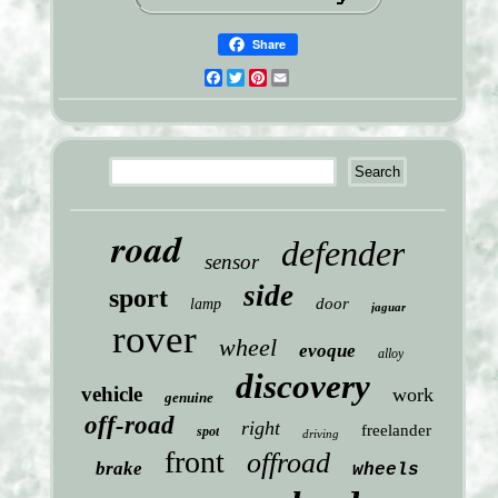
Share
Facebook
Twitter
Pinterest
Email
road
defender
sensor
side
sport
door
lamp
jaguar
rover
wheel
evoque
alloy
discovery
vehicle
work
genuine
off-road
right
freelander
spot
driving
front
offroad
brake
wheels