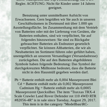
Regler. ACHTUNG: Nicht für Kinder unter 14 Jahren
geeignet.
Benutzung unter unmittelbarer Aufsicht von
Erwachsenen. Gern begrüßen wir Sie auch in unseren
Geschäftsräumen in Dortmund mit über 1.000 qm
Ausstellungsfläche. Im Zusammenhang mit dem Vertrieb
von Batterien oder mit der Lieferung von Geräten, die
Batterien enthalten, sind wir verpflichtet, Sie auf
folgendes hinzuweisen: Sie sind zu Rückgabe
gebrauchter Batterien als Endnutzer gesetzlich
verpflichtet. Sie können Altbatterien, die wir als
Neubatterien im Sortiment führen oder geführt haben,
unentgeltlich an unserem Versandlager (Versandadresse)
zurückgeben. Die auf den Batterien abgebildeten
Symbole haben folgende Bedeutung: Das Symbol der
durchgekreuzten Mülltonne bedeutet, dass die Batterie
nicht in den Hausmüll gegeben werden darf.
Pb = Batterie enthält mehr als 0,004 Masseprozent Blei
Cd = Batterie enthält mehr als 0,002 Masseprozent
Cadmium Hg = Batterie enthält mehr als 0,0005
Masseprozent Quecksilber. The item "Traxxas TRX-4
Scale Crawler Land Rover Defender rot 110 4WD RTR
#82056-4R" is in sale since Tuesday, August 29, 2017.
This item is in the category "Modellbau\RC-