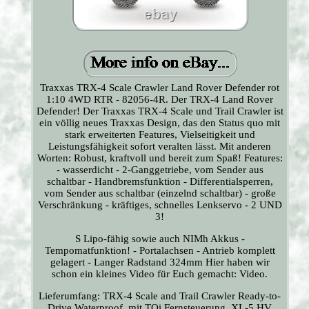
Traxxas TRX-4 Scale Crawler Land Rover Defender rot
1:10 4WD RTR - 82056-4R. Der TRX-4 Land Rover
Defender! Der Traxxas TRX-4 Scale und Trail Crawler ist
ein völlig neues Traxxas Design, das den Status quo mit
stark erweiterten Features, Vielseitigkeit und
Leistungsfähigkeit sofort veralten lässt. Mit anderen
Worten: Robust, kraftvoll und bereit zum Spaß! Features:
- wasserdicht - 2-Ganggetriebe, vom Sender aus
schaltbar - Handbremsfunktion - Differentialsperren,
vom Sender aus schaltbar (einzelnd schaltbar) - große
Verschränkung - kräftiges, schnelles Lenkservo - 2 UND
3!
S Lipo-fähig sowie auch NIMh Akkus -
Tempomatfunktion! - Portalachsen - Antrieb komplett
gelagert - Langer Radstand 324mm Hier haben wir
schon ein kleines Video für Euch gemacht: Video.
Lieferumfang: TRX-4 Scale and Trail Crawler Ready-to-
Drive Waterproof, mit TQi Fernsteuerung, XL-5 HV