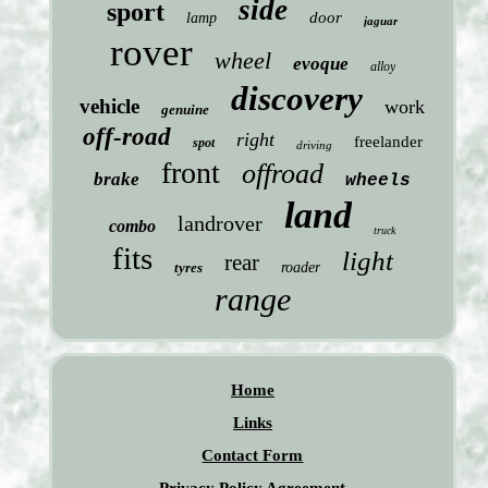
side
sport
door
lamp
jaguar
rover
wheel
evoque
alloy
discovery
vehicle
work
genuine
off-road
right
freelander
spot
driving
front
offroad
brake
wheels
land
landrover
combo
truck
fits
light
rear
tyres
roader
range
Home
Links
Contact Form